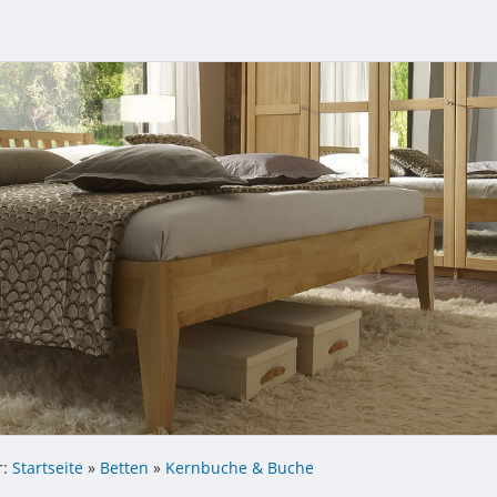
r:
Startseite
»
Betten
»
Kernbuche & Buche