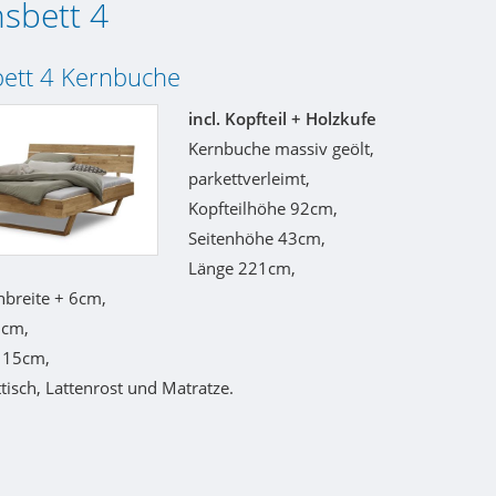
nsbett 4
bett 4 Kernbuche
incl. Kopfteil + Holzkufe
Kernbuche massiv geölt,
parkettverleimt,
Kopfteilhöhe 92cm,
Seitenhöhe 43cm,
Länge 221cm,
nbreite + 6cm,
8cm,
e 15cm,
isch, Lattenrost und Matratze.