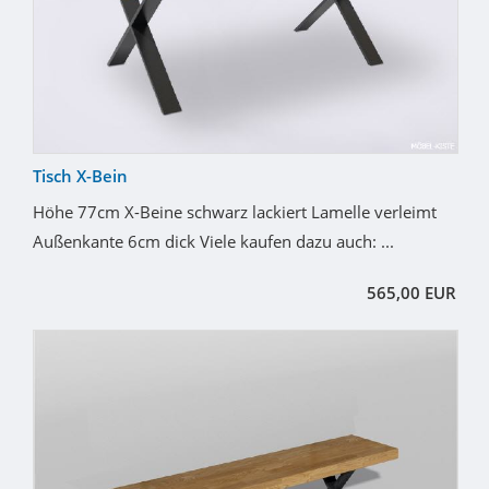
Tisch X-Bein
Höhe 77cm X-Beine schwarz lackiert Lamelle verleimt
Außenkante 6cm dick Viele kaufen dazu auch: ...
565,00 EUR