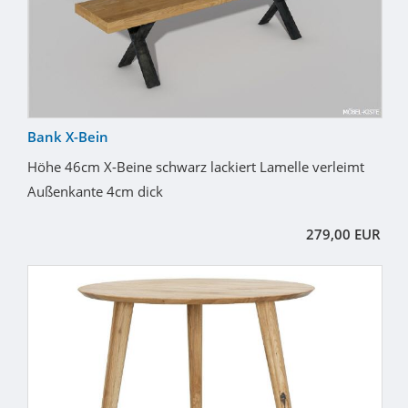
Bank X-Bein
Höhe 46cm X-Beine schwarz lackiert Lamelle verleimt
Außenkante 4cm dick
279,00 EUR