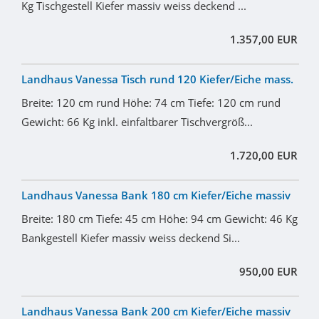
Kg Tischgestell Kiefer massiv weiss deckend ...
1.357,00 EUR
Landhaus Vanessa Tisch rund 120 Kiefer/Eiche mass.
Breite: 120 cm rund Höhe: 74 cm Tiefe: 120 cm rund
Gewicht: 66 Kg inkl. einfaltbarer Tischvergröß...
1.720,00 EUR
Landhaus Vanessa Bank 180 cm Kiefer/Eiche massiv
Breite: 180 cm Tiefe: 45 cm Höhe: 94 cm Gewicht: 46 Kg
Bankgestell Kiefer massiv weiss deckend Si...
950,00 EUR
Landhaus Vanessa Bank 200 cm Kiefer/Eiche massiv