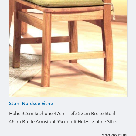
Stuhl Nordsee Eiche
Höhe 92cm Sitzhöhe 47cm Tiefe 52cm Breite Stuhl
46cm Breite Armstuhl 55cm mit Holzsitz ohne Sitzk...
330,00 EUR