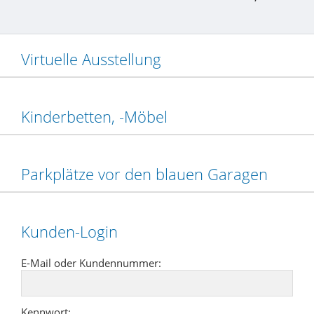
Virtuelle Ausstellung
Kinderbetten, -Möbel
Parkplätze vor den blauen Garagen
Kunden-Login
E-Mail oder Kundennummer:
Kennwort: