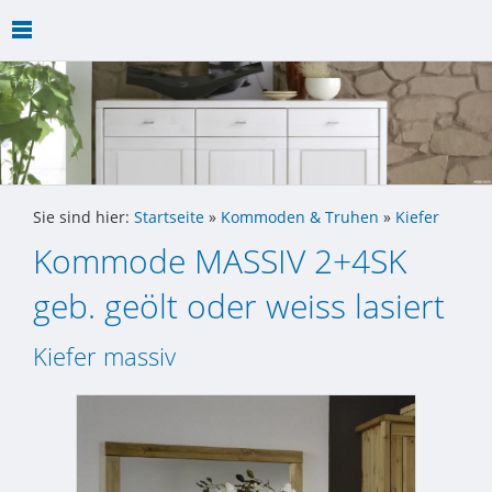
Sie sind hier:
Startseite
»
Kommoden & Truhen
»
Kiefer
Kommode MASSIV 2+4SK
geb. geölt oder weiss lasiert
Kiefer massiv