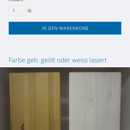
St
IN DEN WARENKORB
Farbe geb. geölt oder weiss lasiert