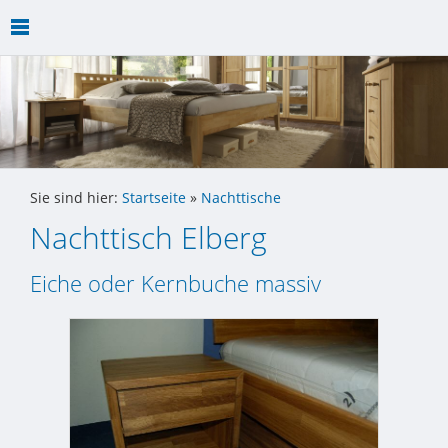
Sie sind hier:
Startseite
»
Nachttische
Nachttisch Elberg
Eiche oder Kernbuche massiv